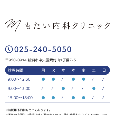
施
お知
当院に
診療の
各種
設・
らせ
ついて
ご案内
検査
設備
〒950-0914 新潟市中央区紫竹山1丁目7-5
診療時間
月
火
水
木
金
土
日
9:00〜12:30
●
●
/
●
●
/
/
9:00〜13:00
/
/
●
/
/
●
/
15:00〜18:00
●
●
/
●
●
/
/
※時間帯予約制をとっております。
※予約の方優先で診療させて頂きますので、待ち時間を少なくするため、Web