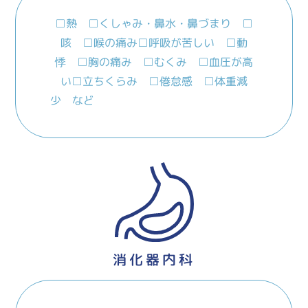
□熱 □くしゃみ・鼻水・鼻づまり □
咳 □喉の痛み
□呼吸が苦しい □動
悸 □胸の痛み □むくみ □血圧が高
い
□立ちくらみ □倦怠感 □体重減
少 など
消化器内科