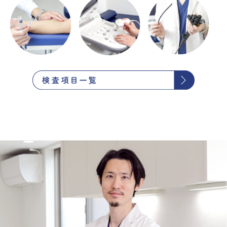
施
お知
当院に
診療の
各種
設・
らせ
ついて
ご案内
検査
設備