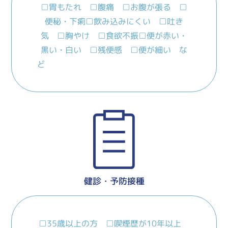
□胃もたれ □腹痛 □お腹が張る □
便秘・下痢
□飲み込みにくい □吐き
気 □胸やけ □食欲不振
□便が赤い・
黒い・白い □残便感 □便が細い な
ど
健診・予防接種
□35歳以上の方 □喫煙歴が10年以上